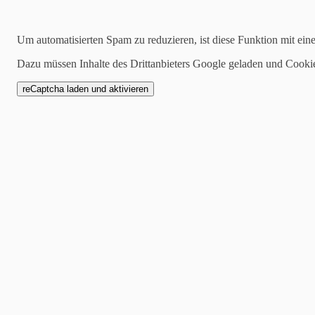
Suchen
Um automatisierten Spam zu reduzieren, ist diese Funktion mit ein
Dazu müssen Inhalte des Drittanbieters Google geladen und Cooki
2021-10-06
Nicht verdient – der neu
Newcomerin im Popschla
Single!