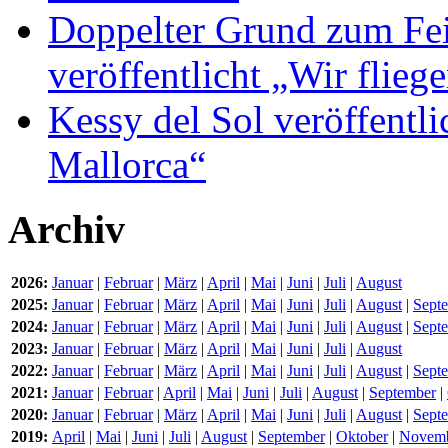
Doppelter Grund zum Fei
veröffentlicht „Wir flie
Kessy del Sol veröffentli
Mallorca“
Archiv
2026:
Januar
|
Februar
|
März
|
April
|
Mai
|
Juni
|
Juli
|
August
2025:
Januar
|
Februar
|
März
|
April
|
Mai
|
Juni
|
Juli
|
August
|
Sept
2024:
Januar
|
Februar
|
März
|
April
|
Mai
|
Juni
|
Juli
|
August
|
Sept
2023:
Januar
|
Februar
|
März
|
April
|
Mai
|
Juni
|
Juli
|
August
2022:
Januar
|
Februar
|
März
|
April
|
Mai
|
Juni
|
Juli
|
August
|
Sept
2021:
Januar
|
Februar
|
April
|
Mai
|
Juni
|
Juli
|
August
|
September
|
2020:
Januar
|
Februar
|
März
|
April
|
Mai
|
Juni
|
Juli
|
August
|
Sept
2019:
April
|
Mai
|
Juni
|
Juli
|
August
|
September
|
Oktober
|
Novem