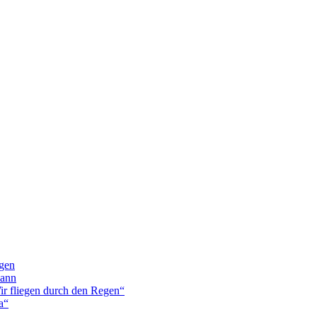
rgen
mann
ir fliegen durch den Regen“
a“