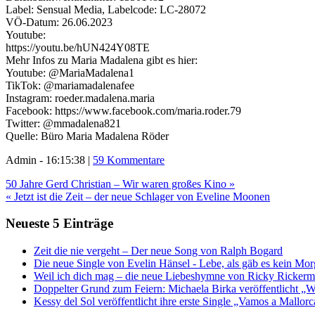
Label: Sensual Media, Labelcode: LC-28072
VÖ-Datum: 26.06.2023
Youtube:
https://youtu.be/hUN424Y08TE
Mehr Infos zu Maria Madalena gibt es hier:
Youtube: @MariaMadalena1
TikTok: @mariamadalenafee
Instagram: roeder.madalena.maria
Facebook: https://www.facebook.com/maria.roder.79
Twitter: @mmadalena821
Quelle: Büro Maria Madalena Röder
Admin - 16:15:38 |
59 Kommentare
50 Jahre Gerd Christian – Wir waren großes Kino »
« Jetzt ist die Zeit – der neue Schlager von Eveline Moonen
Neueste 5 Einträge
Zeit die nie vergeht – Der neue Song von Ralph Bogard
Die neue Single von Evelin Hänsel - Lebe, als gäb es kein Mo
Weil ich dich mag – die neue Liebeshymne von Ricky Ricker
Doppelter Grund zum Feiern: Michaela Birka veröffentlicht „W
Kessy del Sol veröffentlicht ihre erste Single „Vamos a Mallorc