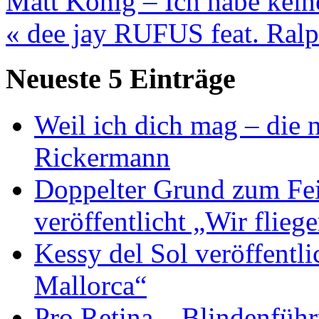
Matt König – Ich habe kein
« dee jay RUFUS feat. Ral
Neueste 5 Einträge
Weil ich dich mag – die
Rickermann
Doppelter Grund zum Fei
veröffentlicht „Wir flie
Kessy del Sol veröffentli
Mallorca“
Pro Retina – Blindenfüh