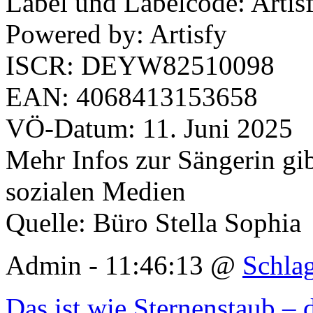
Label und Labelcode: Artis
Powered by: Artisfy
ISCR: DEYW82510098
EAN: 4068413153658
VÖ-Datum: 11. Juni 2025
Mehr Infos zur Sängerin gib
sozialen Medien
Quelle: Büro Stella Sophia
Admin - 11:46:13 @
Schla
Das ist wie Sternenstaub –