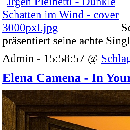
S
präsentiert seine achte Sing
Admin - 15:58:57 @
Schla
Elena Camena - In You