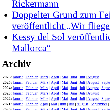
Rickermann
Doppelter Grund zum Fei
veröffentlicht „Wir flie
Kessy del Sol veröffentli
Mallorca“
Archiv
2026:
Januar
|
Februar
|
März
|
April
|
Mai
|
Juni
|
Juli
|
August
2025:
Januar
|
Februar
|
März
|
April
|
Mai
|
Juni
|
Juli
|
August
|
Sept
2024:
Januar
|
Februar
|
März
|
April
|
Mai
|
Juni
|
Juli
|
August
|
Sept
2023:
Januar
|
Februar
|
März
|
April
|
Mai
|
Juni
|
Juli
|
August
2022:
Januar
|
Februar
|
März
|
April
|
Mai
|
Juni
|
Juli
|
August
|
Sept
2021:
Januar
|
Februar
|
April
|
Mai
|
Juni
|
Juli
|
August
|
September
|
2020:
Januar
|
Februar
|
März
|
April
|
Mai
|
Juni
|
Juli
|
August
|
Sept