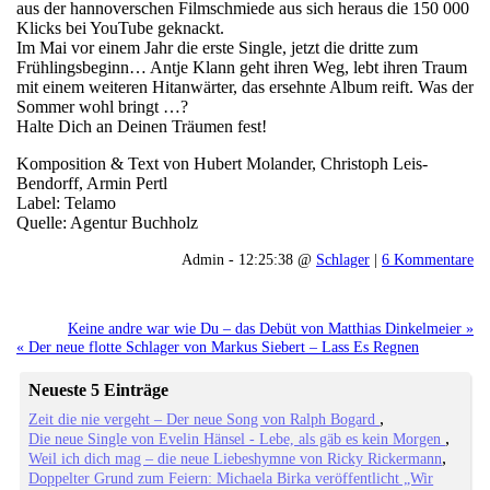
aus der hannoverschen Filmschmiede aus sich heraus die 150 000
Klicks bei YouTube geknackt.
Im Mai vor einem Jahr die erste Single, jetzt die dritte zum
Frühlingsbeginn… Antje Klann geht ihren Weg, lebt ihren Traum
mit einem weiteren Hitanwärter, das ersehnte Album reift. Was der
Sommer wohl bringt …?
Halte Dich an Deinen Träumen fest!
Komposition & Text von Hubert Molander, Christoph Leis-
Bendorff, Armin Pertl
Label: Telamo
Quelle: Agentur Buchholz
Admin - 12:25:38 @
Schlager
|
6 Kommentare
Keine andre war wie Du – das Debüt von Matthias Dinkelmeier »
« Der neue flotte Schlager von Markus Siebert – Lass Es Regnen
Neueste 5 Einträge
Zeit die nie vergeht – Der neue Song von Ralph Bogard
Die neue Single von Evelin Hänsel - Lebe, als gäb es kein Morgen
Weil ich dich mag – die neue Liebeshymne von Ricky Rickermann
Doppelter Grund zum Feiern: Michaela Birka veröffentlicht „Wir