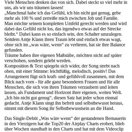
Viele Menschen denken das von sich. Dabei steckt so viel mehr in
uns, als wir uns träumen lassen!
„Manchmal habe ich das Gefühl, ich bin nicht gut genug, gebe
mehr als 100 % und zerreiße mich zwischen Job und Familie.
Man möchte seinem kompletten Umfeld gerecht werden und wird
dabei das Gefühl nicht los, das irgendwo etwas auf der Strecke
bleibt.“ Dabei kann es so einfach sein, den Schalter umzulegen.
Seitdem Antje Klann ihren Traum lebt und einfach etwas wagt,
ohne sich im „was wäre, wenn“ zu verlieren, hat sie ihre Balance
gefunden.
Träume haben ihre eigenen Maßstäbe, möchten nicht auf später
verschoben, sondern gelebt werden.
Komposition & Text spiegeln sich wider, der Song strebt nach
oben, mit einer Stimme: leichtfüßig, melodisch, positiv! Das
Arrangement fügt sich kraft- und gefühlvoll zusammen, mit dem
Blick nach vorn - für alle ganz besonderen Frauen und für alle
Menschen, die sich von ihren Träumen verzaubern und leiten
lassen, als Fundament und Horizont ihrer eigenen, weiten Welt.
„Ich bin nicht gut genug“, diesen Satz hat jeder schon einmal
gedacht. Antje Klann singt ihn befreit und selbstbewusst heraus,
nimmt mit diesem Song ihr Selbstbewusstsein an die Hand.
Das Single-Debüt „Was wäre wenn“ der gestandenen Bernauerin
in den Vierzigern hat die Top20 der Airplay Charts erobert, blieb
über Wochen standhaft in den Charts und hat mit dem Videoclip