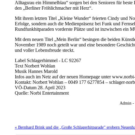
Alltagsrau ein Himmelblau“ sorgen bei den Senioren für beste
den „Berliner Fröhlichmacher mit Herz“.
Mit ihrem letzten Titel „Kleine Wunder“ feierten Cindy und No
Erfolge, sondern auch die Medienpräsenz bei Funk und Fernsehen
Rundfunkhitparaden vorderste Plätze und ist inzwischen ein 
Mit dem neuen Titel „Mein Berlin“ besingen die beiden Künstler 
November 1989 noch geteilt war und eine besondere Geschichte 
und voller Lebensfreude steckt.
Label Schlagerhimmel - LC 92267
Text Norbert Wohlan
Musik Hannes Marold
Infos auch im Netz auf der neuen Homepage unter www.norbi-
Kontakt: Norbert Wohlan – 0049 177 6277854 – schlager-nor
VÖ-Datum 28. April 2023
Quelle: Norbi Entertainment
Admin -
« Bernhard Brink und die „Große Schlagerhitparade“ erobern Neuenh