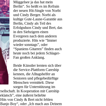
Müggelsee ja das hat mein
Berlin“. So heißt es im Refrain
der neuen Hit-Single von Norbi
und Cindy Berger. Norbi als
kultige Gute-Laune-Garantie aus
Berlin, Cindy als Teil des
Erfolgsduos Cindy und Bert, das
in den Siebzigern einen
Evergreen nach dem anderen
produzierte. Hits wie “Immer
wieder sonntags”, oder
“Spaniens Gitarren” finden auch
heute noch bei jedem Schlager-
Fan großen Anklang.
Beide Künstler lernten sich über
die Service-Plattform Careship
kennen, die Alltagshelfer an
Senioren und pflegebedürftige
Menschen vermittelt. Diese
sorgen für Unterstützung im
esellschaft. In Kooperation mit Careship
klatsch”, eine äußerst beliebte
 Hits von Cindy & Bert nicht fehlen
r “Banjo Boy“, oder „Ich mach aus Deinem