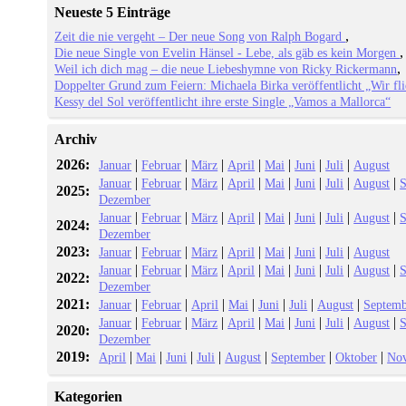
Neueste 5 Einträge
Zeit die nie vergeht – Der neue Song von Ralph Bogard
Die neue Single von Evelin Hänsel - Lebe, als gäb es kein Morgen
Weil ich dich mag – die neue Liebeshymne von Ricky Rickermann
Doppelter Grund zum Feiern: Michaela Birka veröffentlicht „Wir fl
Kessy del Sol veröffentlicht ihre erste Single „Vamos a Mallorca“
Archiv
2026:
|
|
|
|
|
|
|
Januar
Februar
März
April
Mai
Juni
Juli
August
|
|
|
|
|
|
|
|
Januar
Februar
März
April
Mai
Juni
Juli
August
S
2025:
Dezember
|
|
|
|
|
|
|
|
Januar
Februar
März
April
Mai
Juni
Juli
August
S
2024:
Dezember
2023:
|
|
|
|
|
|
|
Januar
Februar
März
April
Mai
Juni
Juli
August
|
|
|
|
|
|
|
|
Januar
Februar
März
April
Mai
Juni
Juli
August
S
2022:
Dezember
2021:
|
|
|
|
|
|
|
Januar
Februar
April
Mai
Juni
Juli
August
Septemb
|
|
|
|
|
|
|
|
Januar
Februar
März
April
Mai
Juni
Juli
August
S
2020:
Dezember
2019:
|
|
|
|
|
|
|
April
Mai
Juni
Juli
August
September
Oktober
No
Kategorien