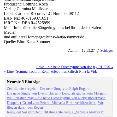
Produzent: Gottfried Koch
Verlag: Carmina Musikverlag
Label: Carmina Records, LC-Nummer 08112
EAN Nr.: 4070169371651
ISRC Nr.: DEAR42525859
Mehr Infos über die Sängerin gibt es bei ihr in den sozialen
Medien
und auf ihrer Homepage: https://katja-sommer.de
Quelle: Büro Katja Sommer
Admin - 12:53:27 @
Schlager
Love – die neue Discohymne von dee jay RUFUS »
« Eine “Sommernacht in Rom” erlebt musikalisch Nina la Vida
Neueste 5 Einträge
Zeit die nie vergeht – Der neue Song von Ralph Bogard
Die neue Single von Evelin Hänsel - Lebe, als gäb es kein Morgen
Weil ich dich mag – die neue Liebeshymne von Ricky Rickermann
Doppelter Grund zum Feiern: Michaela Birka veröffentlicht „Wir
fliegen durch den Regen“
Kessy del Sol veröffentlicht ihre erste Single „Vamos a Mallorca“