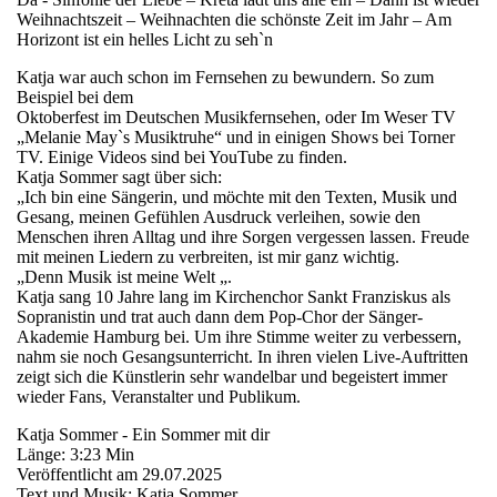
Weihnachtszeit – Weihnachten die schönste Zeit im Jahr – Am
Horizont ist ein helles Licht zu seh`n
Katja war auch schon im Fernsehen zu bewundern. So zum
Beispiel bei dem
Oktoberfest im Deutschen Musikfernsehen, oder Im Weser TV
„Melanie May`s Musiktruhe“ und in einigen Shows bei Torner
TV. Einige Videos sind bei YouTube zu finden.
Katja Sommer sagt über sich:
„Ich bin eine Sängerin, und möchte mit den Texten, Musik und
Gesang, meinen Gefühlen Ausdruck verleihen, sowie den
Menschen ihren Alltag und ihre Sorgen vergessen lassen. Freude
mit meinen Liedern zu verbreiten, ist mir ganz wichtig.
„Denn Musik ist meine Welt „.
Katja sang 10 Jahre lang im Kirchenchor Sankt Franziskus als
Sopranistin und trat auch dann dem Pop-Chor der Sänger-
Akademie Hamburg bei. Um ihre Stimme weiter zu verbessern,
nahm sie noch Gesangsunterricht. In ihren vielen Live-Auftritten
zeigt sich die Künstlerin sehr wandelbar und begeistert immer
wieder Fans, Veranstalter und Publikum.
Katja Sommer - Ein Sommer mit dir
Länge: 3:23 Min
Veröffentlicht am 29.07.2025
Text und Musik: Katja Sommer