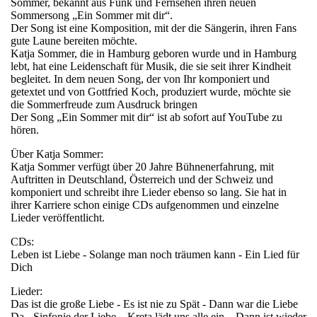
Sommer, bekannt aus Funk und Fernsehen ihren neuen
Sommersong „Ein Sommer mit dir“.
Der Song ist eine Komposition, mit der die Sängerin, ihren Fans
gute Laune bereiten möchte.
Katja Sommer, die in Hamburg geboren wurde und in Hamburg
lebt, hat eine Leidenschaft für Musik, die sie seit ihrer Kindheit
begleitet. In dem neuen Song, der von Ihr komponiert und
getextet und von Gottfried Koch, produziert wurde, möchte sie
die Sommerfreude zum Ausdruck bringen
Der Song „Ein Sommer mit dir“ ist ab sofort auf YouTube zu
hören.
Über Katja Sommer:
Katja Sommer verfügt über 20 Jahre Bühnenerfahrung, mit
Auftritten in Deutschland, Österreich und der Schweiz und
komponiert und schreibt ihre Lieder ebenso so lang. Sie hat in
ihrer Karriere schon einige CDs aufgenommen und einzelne
Lieder veröffentlicht.
CDs:
Leben ist Liebe - Solange man noch träumen kann - Ein Lied für
Dich
Lieder:
Das ist die große Liebe - Es ist nie zu Spät - Dann war die Liebe
Da - Sinfonie der Liebe – Kreta lädt uns alle ein – Dann ist wieder