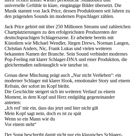
universelle Gefühle in klare, eingängige Bilder übersetzt. Die
Musik stammt von Jack Price, dessen Produktionen seit Jahren zu
den prägenden Sounds im modernen Popschlager zählen.
Jack Price gehört mit über 250 Millionen Streams und zahlreichen
Chartplatzierungen zu den erfolgreichsten Produzenten der
deutschsprachigen Schlagerszene. Er arbeitete bereits mit
Künstlern wie Michael Wendler, Jürgen Drews, Norman Langen,
Christian Anders, Nic, Frank Lukas und vielen weiteren
bekannten Namen der Branche. Sein Sound verbindet modernes
Pop-Feeling mit klarer Schlager-DNA und einer Produktion, die
gleichermaßen radiotauglich wie tanzbar ist.
Genau diese Mischung prägt auch „Nur nicht Verlieben“: ein
moderner Schlager mit klarer Hook, emotionaler Story und einem
Refrain, der sofort im Kopf bleibt.
Die Geschichte steigert sich im weiteren Verlauf zu einem
Moment, in dem Kopf und Herz endgültig gegeneinander
antreten:
„Ich red’ mir ein, dass das jetzt und hier nicht gilt
Mein Kopf sagt nein, doch es ist zu spät
Wenn so ein Mann wie du
Vor einem steht“
Der Song beschreibt damit nicht nur ein klassisches Schlager-