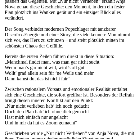
passiert das Gegenteil. Mit „Nur nicht Verlieben“ erzählt Anja
Nova genau diese Geschichte: den Moment, in dem ein fester
Plan plötzlich ins Wanken gerät und ein einziger Blick alles
verändert.
Der Song verbindet modernen Popschlager mit tanzbarer
Discofox-Energie und einer Story, die viele kennen: Man nimmt
sich vor, das Herz zu schützen – und steht plötzlich mitten im
schönsten Chaos der Gefühle.
Bereits die ersten Zeilen führen direkt in diese Situation:
„Manchmal findet man, was man gar nicht sucht
Wenn man’s gar nicht will, wird’s oft gut
Wollt’ grad allein sein für ‘ne Weile und mehr
Dann kamst du, das ist nicht fair“
Zwischen rationalem Vorsatz und emotionaler Realität entfaltet
sich eine Geschichte, die sofort greifbar ist. Besonders der Refrain
bringt diesen inneren Konflikt auf den Punkt:
„Nur nicht verlieben hab’ ich noch gedacht
Doch den Plan hab’ ich ohne dich gemacht
Hast mich einfach nur angelacht
Und in mir da hat es Zoom gemacht“
Geschrieben wurde „Nur nicht Verlieben“ von Anja Nova, die mit
ihren Texten immer wieder persönliche Situationen und