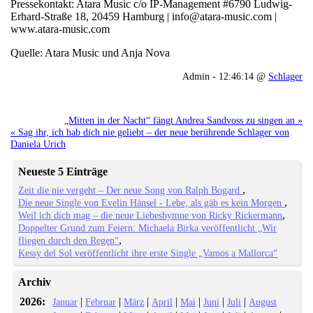
Pressekontakt: Atara Music c/o IP-Management #6790 Ludwig-
Erhard-Straße 18, 20459 Hamburg | info@atara-music.com |
www.atara-music.com
Quelle: Atara Music und Anja Nova
Admin - 12:46:14 @
Schlager
„Mitten in der Nacht“ fängt Andrea Sandvoss zu singen an »
« Sag ihr, ich hab dich nie geliebt – der neue berührende Schlager von
Daniela Urich
Neueste 5 Einträge
Zeit die nie vergeht – Der neue Song von Ralph Bogard
Die neue Single von Evelin Hänsel - Lebe, als gäb es kein Morgen
Weil ich dich mag – die neue Liebeshymne von Ricky Rickermann
Doppelter Grund zum Feiern: Michaela Birka veröffentlicht „Wir
fliegen durch den Regen“
Kessy del Sol veröffentlicht ihre erste Single „Vamos a Mallorca“
Archiv
2026:
|
|
|
|
|
|
|
Januar
Februar
März
April
Mai
Juni
Juli
August