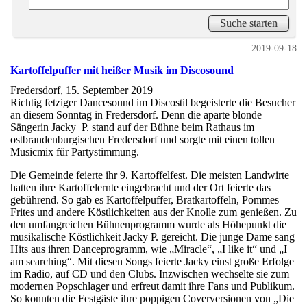
2019-09-18
Kartoffelpuffer mit heißer Musik im Discosound
Fredersdorf, 15. September 2019
Richtig fetziger Dancesound im Discostil begeisterte die Besucher
an diesem Sonntag in Fredersdorf. Denn die aparte blonde
Sängerin Jacky P. stand auf der Bühne beim Rathaus im
ostbrandenburgischen Fredersdorf und sorgte mit einen tollen
Musicmix für Partystimmung.
Die Gemeinde feierte ihr 9. Kartoffelfest. Die meisten Landwirte
hatten ihre Kartoffelernte eingebracht und der Ort feierte das
gebührend. So gab es Kartoffelpuffer, Bratkartoffeln, Pommes
Frites und andere Köstlichkeiten aus der Knolle zum genießen. Zu
den umfangreichen Bühnenprogramm wurde als Höhepunkt die
musikalische Köstlichkeit Jacky P. gereicht. Die junge Dame sang
Hits aus ihren Danceprogramm, wie „Miracle“, „I like it“ und „I
am searching“. Mit diesen Songs feierte Jacky einst große Erfolge
im Radio, auf CD und den Clubs. Inzwischen wechselte sie zum
modernen Popschlager und erfreut damit ihre Fans und Publikum.
So konnten die Festgäste ihre poppigen Coverversionen von „Die