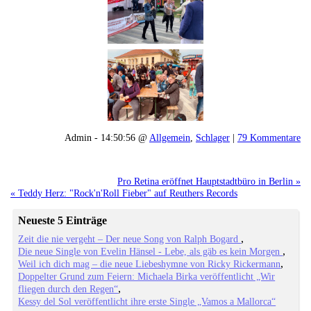
Admin - 14:50:56 @
Allgemein
,
Schlager
|
79 Kommentare
Pro Retina eröffnet Hauptstadtbüro in Berlin »
« Teddy Herz: "Rock'n'Roll Fieber" auf Reuthers Records
Neueste 5 Einträge
Zeit die nie vergeht – Der neue Song von Ralph Bogard
Die neue Single von Evelin Hänsel - Lebe, als gäb es kein Morgen
Weil ich dich mag – die neue Liebeshymne von Ricky Rickermann
Doppelter Grund zum Feiern: Michaela Birka veröffentlicht „Wir
fliegen durch den Regen“
Kessy del Sol veröffentlicht ihre erste Single „Vamos a Mallorca“