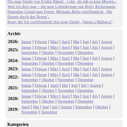
Die neue Single von Evelin Hänsel - Lebe, als gäb es kein Morgen
Weil ich dich mag – die neue Liebeshymne von Ricky Rickermann
Doppelter Grund zum Feiern: Michaela Birka veröffentlicht „Wir
fliegen durch den Regen“
Kessy del Sol veröffentlicht ihre erste Single „Vamos a Mallorca“
Archiv
2026:
|
|
|
|
|
|
|
Januar
Februar
März
April
Mai
Juni
Juli
August
|
|
|
|
|
|
|
|
Januar
Februar
März
April
Mai
Juni
Juli
August
2025:
|
|
|
September
Oktober
November
Dezember
|
|
|
|
|
|
|
|
Januar
Februar
März
April
Mai
Juni
Juli
August
2024:
|
|
|
September
Oktober
November
Dezember
2023:
|
|
|
|
|
|
|
Januar
Februar
März
April
Mai
Juni
Juli
August
|
|
|
|
|
|
|
|
Januar
Februar
März
April
Mai
Juni
Juli
August
2022:
|
|
|
September
Oktober
November
Dezember
|
|
|
|
|
|
|
Januar
Februar
April
Mai
Juni
Juli
August
2021:
|
|
|
September
Oktober
November
Dezember
|
|
|
|
|
|
|
|
Januar
Februar
März
April
Mai
Juni
Juli
August
2020:
|
|
|
September
Oktober
November
Dezember
|
|
|
|
|
|
|
April
Mai
Juni
Juli
August
September
Oktober
2019:
|
November
Dezember
Kategorien