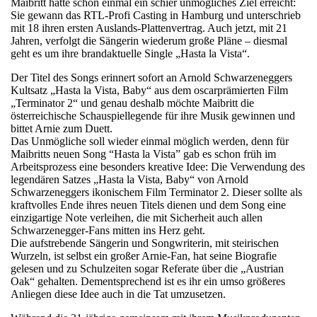
Maibritt hatte schon einmal ein schier unmögliches Ziel erreicht:
Sie gewann das RTL-Profi Casting in Hamburg und unterschrieb
mit 18 ihren ersten Auslands-Plattenvertrag. Auch jetzt, mit 21
Jahren, verfolgt die Sängerin wiederum große Pläne – diesmal
geht es um ihre brandaktuelle Single „Hasta la Vista“.
Der Titel des Songs erinnert sofort an Arnold Schwarzeneggers
Kultsatz „Hasta la Vista, Baby“ aus dem oscarprämierten Film
„Terminator 2“ und genau deshalb möchte Maibritt die
österreichische Schauspiellegende für ihre Musik gewinnen und
bittet Arnie zum Duett.
Das Unmögliche soll wieder einmal möglich werden, denn für
Maibritts neuen Song “Hasta la Vista” gab es schon früh im
Arbeitsprozess eine besonders kreative Idee: Die Verwendung des
legendären Satzes „Hasta la Vista, Baby“ von Arnold
Schwarzeneggers ikonischem Film Terminator 2. Dieser sollte als
kraftvolles Ende ihres neuen Titels dienen und dem Song eine
einzigartige Note verleihen, die mit Sicherheit auch allen
Schwarzenegger-Fans mitten ins Herz geht.
Die aufstrebende Sängerin und Songwriterin, mit steirischen
Wurzeln, ist selbst ein großer Arnie-Fan, hat seine Biografie
gelesen und zu Schulzeiten sogar Referate über die „Austrian
Oak“ gehalten. Dementsprechend ist es ihr ein umso größeres
Anliegen diese Idee auch in die Tat umzusetzen.