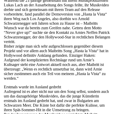
Während die 21-jährige gemeinsam mit ihrem Musikproduzenten
Lukas Lach an der Ausarbeitung des Songs feilte, ihr Musikvideo
drehte und sich gemeinsam mit ihrem Team auf den Release
vorbereitete, fand parallel die Demoversion von „Hasta la Vista“
ihren Weg nach Los Angeles, also dorthin wo Arnold
Schwarzenegger seit Jahren schon zu Hause ist – Maibritts
Wunsch war da bereits zum Greifen nahe. Getreu dem Motto
“Never give up!” suchte sie den Kontakt zu Arnies Neffen Patrick
Schwarzenegger, der den Hollywood-Star in rechtlichen Belangen
vertritt.
Bisher zeigte man sich sehr aufgeschlossen gegenüber diesem
Projekt und vor allem auch Maibritts Song „Hasta la Vista“ hat in
Hollywood definitiv Anklang gefunden. Einziger Haken:
Aufgrund der komplizierten Rechtslage rund um Arnie’s
Kultsager steht eine Antwort aktuell noch aus, aber Maibritt ist
überzeugt: „Wenn es rechtlich umsetzbar ist, dann wird Arnie
sicher zustimmen auch ein Teil von meinem „Hasta la Vista“ zu
werden.“
Erstmals wurde im Ausland gedreht
Aufregend ist es aber nicht nur um den Song selbst, sondern auch
um das dazugehörige Musikvideo, das die junge Künstlerin
erstmals im Ausland gedreht hat, und zwar in Bulgarien am
Schwarzen Meer. Die Küste bot dafür die perfekte Kulisse, um
ihren Spät-Sommer-Hit in die Umsetzung zu bringen.