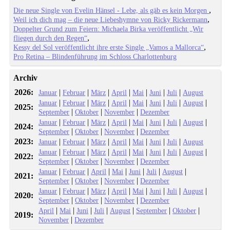
Die neue Single von Evelin Hänsel - Lebe, als gäb es kein Morgen
Weil ich dich mag – die neue Liebeshymne von Ricky Rickermann
Doppelter Grund zum Feiern: Michaela Birka veröffentlicht „Wir
fliegen durch den Regen“
Kessy del Sol veröffentlicht ihre erste Single „Vamos a Mallorca“
Pro Retina – Blindenführung im Schloss Charlottenburg
Archiv
2026:
|
|
|
|
|
|
|
Januar
Februar
März
April
Mai
Juni
Juli
August
|
|
|
|
|
|
|
|
Januar
Februar
März
April
Mai
Juni
Juli
August
2025:
|
|
|
September
Oktober
November
Dezember
|
|
|
|
|
|
|
|
Januar
Februar
März
April
Mai
Juni
Juli
August
2024:
|
|
|
September
Oktober
November
Dezember
2023:
|
|
|
|
|
|
|
Januar
Februar
März
April
Mai
Juni
Juli
August
|
|
|
|
|
|
|
|
Januar
Februar
März
April
Mai
Juni
Juli
August
2022:
|
|
|
September
Oktober
November
Dezember
|
|
|
|
|
|
|
Januar
Februar
April
Mai
Juni
Juli
August
2021:
|
|
|
September
Oktober
November
Dezember
|
|
|
|
|
|
|
|
Januar
Februar
März
April
Mai
Juni
Juli
August
2020:
|
|
|
September
Oktober
November
Dezember
|
|
|
|
|
|
|
April
Mai
Juni
Juli
August
September
Oktober
2019:
|
November
Dezember