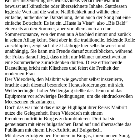
Bei der Inszenierung des Musikvideos verzichtete Maibritt
bewusst auf künstliche oder überzeichnete Inhalte. Stattdessen
legte sie Wert auf die wahre Natürlichkeit und wählte eine
einfache, authentische Darstellung, denn auch der Song hat eine
einfache Botschaft: Es ist ein „Hasta la Vista“, also „Bis Bald“
einerseits an den Sommer, aber vor allem auch an eine
Sommerromanze, von der man nun Abschied nimmt und zurück
in seinen Alltag kehrt. Statt aber in die traditionelle, leidende Rolle
zu schlüpfen, zeigt sich die 21-Jährige hier selbstbewusst und
unabhängig. Sie kann mit Freude darauf zurückblicken, während
der Fokus darauf liegt, dass nicht nur Männer unbeschwert an
eine Sommerliebe zurückdenken dürfen. Diese erfrischende
Darstellung bricht mit Klischees und feiert die Freiheit der
modernen Frau.
Der Videodreh, den Maibritt wie gewohnt selbst inszenierte,
brachte auch diesmal besondere Herausforderungen mit sich.
Wetterbedingter hoher Wellengang stellte das Team und das
Equipment vor schwierige Bedingungen, um die eindrucksvollen
Meerszenen einzufangen.
Doch das war nicht das einzige Highlight ihrer Reise: Maibritt
nutze die Gelegenheit, ihren Videodreh mit einem
Premierenauftritt in Burgas zu kombinieren. Dort trat sie
gemeinsam mit einer bulgarischen Band auf und überraschte das
Publikum mit einem Live-Auftritt auf Bulgarisch.
Mit dieser erfolgreichen Premiere in Burgas, ihrem neuen Song,