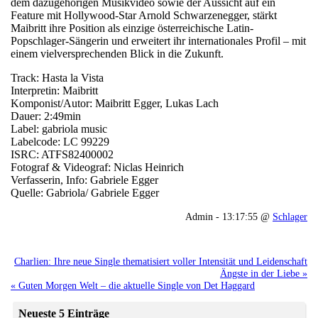
dem dazugehörigen Musikvideo sowie der Aussicht auf ein
Feature mit Hollywood-Star Arnold Schwarzenegger, stärkt
Maibritt ihre Position als einzige österreichische Latin-
Popschlager-Sängerin und erweitert ihr internationales Profil – mit
einem vielversprechenden Blick in die Zukunft.
Track: Hasta la Vista
Interpretin: Maibritt
Komponist/Autor: Maibritt Egger, Lukas Lach
Dauer: 2:49min
Label: gabriola music
Labelcode: LC 99229
ISRC: ATFS82400002
Fotograf & Videograf: Niclas Heinrich
Verfasserin, Info: Gabriele Egger
Quelle: Gabriola/ Gabriele Egger
Admin - 13:17:55 @
Schlager
Charlien: Ihre neue Single thematisiert voller Intensität und Leidenschaft
Ängste in der Liebe »
« Guten Morgen Welt – die aktuelle Single von Det Haggard
Neueste 5 Einträge