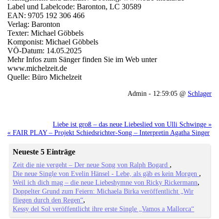
Label und Labelcode: Baronton, LC 30589
EAN: 9705 192 306 466
Verlag: Baronton
Texter: Michael Göbbels
Komponist: Michael Göbbels
VÖ-Datum: 14.05.2025
Mehr Infos zum Sänger finden Sie im Web unter
www.michelzeit.de
Quelle: Büro Michelzeit
Admin - 12:59:05 @
Schlager
Liebe ist groß – das neue Liebeslied von Ulli Schwinge »
« FAIR PLAY – Projekt Schiedsrichter-Song – Interpretin Agatha Singer
Neueste 5 Einträge
Zeit die nie vergeht – Der neue Song von Ralph Bogard
Die neue Single von Evelin Hänsel - Lebe, als gäb es kein Morgen
Weil ich dich mag – die neue Liebeshymne von Ricky Rickermann
Doppelter Grund zum Feiern: Michaela Birka veröffentlicht „Wir
fliegen durch den Regen“
Kessy del Sol veröffentlicht ihre erste Single „Vamos a Mallorca“