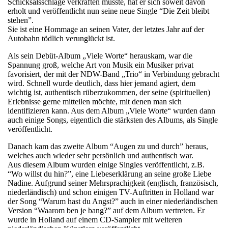
Schicksalsschläge verkraften musste, hat er sich soweit davon
erholt und veröffentlicht nun seine neue Single “Die Zeit bleibt
stehen”.
Sie ist eine Hommage an seinen Vater, der letztes Jahr auf der
Autobahn tödlich verunglückt ist.
Als sein Debüt-Album „Viele Worte“ herauskam, war die
Spannung groß, welche Art von Musik ein Musiker privat
favorisiert, der mit der NDW-Band „Trio“ in Verbindung gebracht
wird. Schnell wurde deutlich, dass hier jemand agiert, dem
wichtig ist, authentisch rüberzukommen, der seine (spirituellen)
Erlebnisse gerne mitteilen möchte, mit denen man sich
identifizieren kann. Aus dem Album „Viele Worte“ wurden dann
auch einige Songs, eigentlich die stärksten des Albums, als Single
veröffentlicht.
Danach kam das zweite Album “Augen zu und durch” heraus,
welches auch wieder sehr persönlich und authentisch war.
Aus diesem Album wurden einige Singles veröffentlicht, z.B.
“Wo willst du hin?”, eine Liebeserklärung an seine große Liebe
Nadine. Aufgrund seiner Mehrsprachigkeit (englisch, französisch,
niederländisch) und schon einigen TV-Auftritten in Holland war
der Song “Warum hast du Angst?” auch in einer niederländischen
Version “Waarom ben je bang?” auf dem Album vertreten. Er
wurde in Holland auf einem CD-Sampler mit weiteren