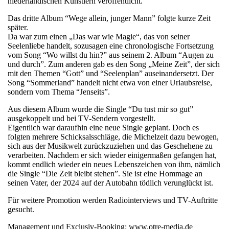
niederländischen Künstlern veröffentlicht.
Das dritte Album “Wege allein, junger Mann” folgte kurze Zeit
später.
Da war zum einen „Das war wie Magie“, das von seiner
Seelenliebe handelt, sozusagen eine chronologische Fortsetzung
vom Song “Wo willst du hin?” aus seinem 2. Album “Augen zu
und durch”. Zum anderen gab es den Song „Meine Zeit”, der sich
mit den Themen “Gott” und “Seelenplan” auseinandersetzt. Der
Song “Sommerland” handelt nicht etwa von einer Urlaubsreise,
sondern vom Thema “Jenseits”.
Aus diesem Album wurde die Single “Du tust mir so gut”
ausgekoppelt und bei TV-Sendern vorgestellt.
Eigentlich war daraufhin eine neue Single geplant. Doch es
folgten mehrere Schicksalsschläge, die Michelzeit dazu bewogen,
sich aus der Musikwelt zurückzuziehen und das Geschehene zu
verarbeiten. Nachdem er sich wieder einigermaßen gefangen hat,
kommt endlich wieder ein neues Lebenszeichen von ihm, nämlich
die Single “Die Zeit bleibt stehen”. Sie ist eine Hommage an
seinen Vater, der 2024 auf der Autobahn tödlich verunglückt ist.
Für weitere Promotion werden Radiointerviews und TV-Auftritte
gesucht.
Management und Exclusiv-Booking: www.otre-media.de