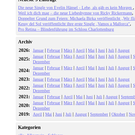
Die neue Single von Evelin Hänsel - Lebe, als gäb es kein Morgen
Weil ich dich mag – die neue Liebeshymne von Ricky Rickermann
Doppelter Grund zum Feiern: Michaela Birka veröffentlicht „Wir fl
Kessy del Sol veröffentlicht ihre erste Single „Vamos a Mallorca“
Pro Retina – Blindenführung im Schloss Charlottenburg
Archiv
2026:
|
|
|
|
|
|
|
Januar
Februar
März
April
Mai
Juni
Juli
August
|
|
|
|
|
|
|
|
Januar
Februar
März
April
Mai
Juni
Juli
August
S
2025:
Dezember
|
|
|
|
|
|
|
|
Januar
Februar
März
April
Mai
Juni
Juli
August
S
2024:
Dezember
2023:
|
|
|
|
|
|
|
Januar
Februar
März
April
Mai
Juni
Juli
August
|
|
|
|
|
|
|
|
Januar
Februar
März
April
Mai
Juni
Juli
August
S
2022:
Dezember
2021:
|
|
|
|
|
|
|
Januar
Februar
April
Mai
Juni
Juli
August
Septemb
|
|
|
|
|
|
|
|
Januar
Februar
März
April
Mai
Juni
Juli
August
S
2020:
Dezember
2019:
|
|
|
|
|
|
|
April
Mai
Juni
Juli
August
September
Oktober
No
Kategorien