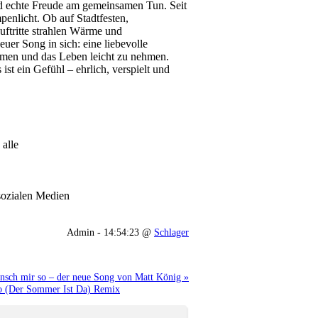
und echte Freude am gemeinsamen Tun. Seit
enlicht. Ob auf Stadtfesten,
ftritte strahlen Wärme und
uer Song in sich: eine liebevolle
äumen und das Leben leicht zu nehmen.
ist ein Gefühl – ehrlich, verspielt und
 alle
 sozialen Medien
Admin - 14:54:23 @
Schlager
nsch mir so – der neue Song von Matt König »
no (Der Sommer Ist Da) Remix