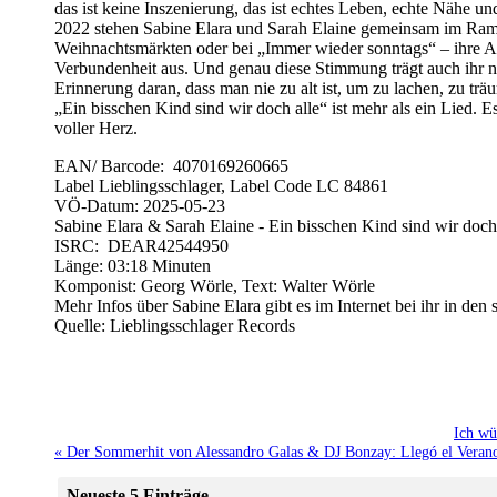
das ist keine Inszenierung, das ist echtes Leben, echte Nähe 
2022 stehen Sabine Elara und Sarah Elaine gemeinsam im Ramp
Weihnachtsmärkten oder bei „Immer wieder sonntags“ – ihre Au
Verbundenheit aus. Und genau diese Stimmung trägt auch ihr ne
Erinnerung daran, dass man nie zu alt ist, um zu lachen, zu tr
„Ein bisschen Kind sind wir doch alle“ ist mehr als ein Lied. Es 
voller Herz.
EAN/ Barcode: 4070169260665
Label Lieblingsschlager, Label Code LC 84861
VÖ-Datum: 2025-05-23
Sabine Elara & Sarah Elaine - Ein bisschen Kind sind wir doch
ISRC: DEAR42544950
Länge: 03:18 Minuten
Komponist: Georg Wörle, Text: Walter Wörle
Mehr Infos über Sabine Elara gibt es im Internet bei ihr in den
Quelle: Lieblingsschlager Records
Ich wü
« Der Sommerhit von Alessandro Galas & DJ Bonzay: Llegó el Vera
Neueste 5 Einträge