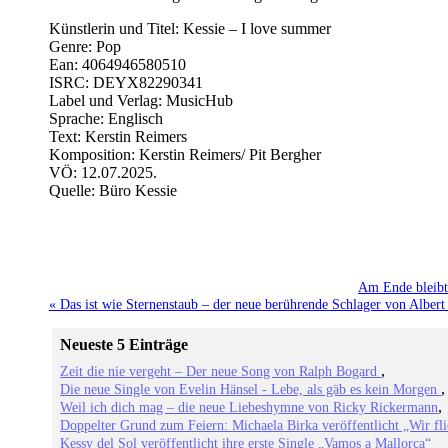
Künstlerin und Titel: Kessie – I love summer
Genre: Pop
Ean: 4064946580510
ISRC: DEYX82290341
Label und Verlag: MusicHub
Sprache: Englisch
Text: Kerstin Reimers
Komposition: Kerstin Reimers/ Pit Bergher
VÖ: 12.07.2025.
Quelle: Büro Kessie
Am Ende bleibt
« Das ist wie Sternenstaub – der neue berührende Schlager von Albert
Neueste 5 Einträge
Zeit die nie vergeht – Der neue Song von Ralph Bogard
Die neue Single von Evelin Hänsel - Lebe, als gäb es kein Morgen
Weil ich dich mag – die neue Liebeshymne von Ricky Rickermann
Doppelter Grund zum Feiern: Michaela Birka veröffentlicht „Wir fl
Kessy del Sol veröffentlicht ihre erste Single „Vamos a Mallorca“