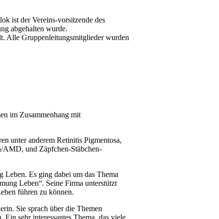
lok ist der Vereins-vorsitzende des
ung abgehalten wurde.
t. Alle Gruppenleitungsmitglieder wurden
hemen im Zusammenhang mit
n unter anderem Retinitis Pigmentosa,
on/AMD, und Zäpfchen-Stäbchen-
ng Leben. Es ging dabei um das Thema
mung Leben“. Seine Firma unterstützt
Leben führen zu können.
nerin. Sie sprach über die Themen
 Ein sehr interessantes Thema, das viele