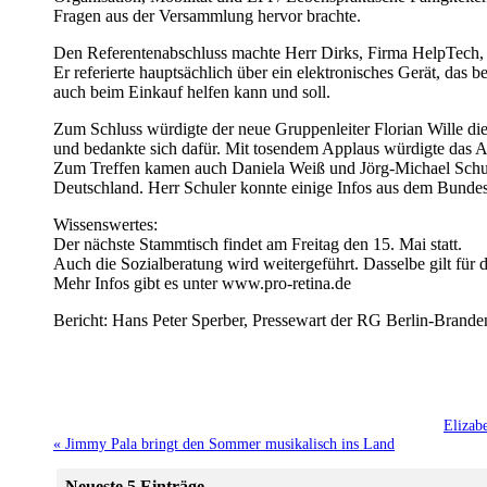
Fragen aus der Versammlung hervor brachte.
Den Referentenabschluss machte Herr Dirks, Firma HelpTech, 
Er referierte hauptsächlich über ein elektronisches Gerät, d
auch beim Einkauf helfen kann und soll.
Zum Schluss würdigte der neue Gruppenleiter Florian Wille di
und bedankte sich dafür. Mit tosendem Applaus würdigte das A
Zum Treffen kamen auch Daniela Weiß und Jörg-Michael Schu
Deutschland. Herr Schuler konnte einige Infos aus dem Bundes
Wissenswertes:
Der nächste Stammtisch findet am Freitag den 15. Mai statt.
Auch die Sozialberatung wird weitergeführt. Dasselbe gilt fü
Mehr Infos gibt es unter www.pro-retina.de
Bericht: Hans Peter Sperber, Pressewart der RG Berlin-Brand
Elizab
« Jimmy Pala bringt den Sommer musikalisch ins Land
Neueste 5 Einträge