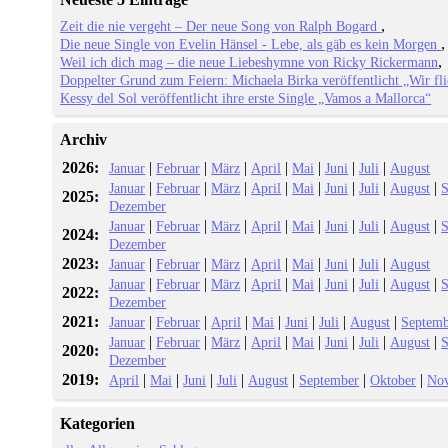
Zeit die nie vergeht – Der neue Song von Ralph Bogard
Die neue Single von Evelin Hänsel - Lebe, als gäb es kein Morgen
Weil ich dich mag – die neue Liebeshymne von Ricky Rickermann
Doppelter Grund zum Feiern: Michaela Birka veröffentlicht „Wir fl
Kessy del Sol veröffentlicht ihre erste Single „Vamos a Mallorca“
Archiv
2026:
|
|
|
|
|
|
|
Januar
Februar
März
April
Mai
Juni
Juli
August
|
|
|
|
|
|
|
|
Januar
Februar
März
April
Mai
Juni
Juli
August
S
2025:
Dezember
|
|
|
|
|
|
|
|
Januar
Februar
März
April
Mai
Juni
Juli
August
S
2024:
Dezember
2023:
|
|
|
|
|
|
|
Januar
Februar
März
April
Mai
Juni
Juli
August
|
|
|
|
|
|
|
|
Januar
Februar
März
April
Mai
Juni
Juli
August
S
2022:
Dezember
2021:
|
|
|
|
|
|
|
Januar
Februar
April
Mai
Juni
Juli
August
Septemb
|
|
|
|
|
|
|
|
Januar
Februar
März
April
Mai
Juni
Juli
August
S
2020:
Dezember
2019:
|
|
|
|
|
|
|
April
Mai
Juni
Juli
August
September
Oktober
No
Kategorien