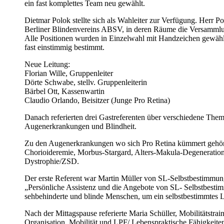
ein fast komplettes Team neu gewählt.
Dietmar Polok stellte sich als Wahleiter zur Verfügung. Herr Po
Berliner Blindenvereins ABSV, in deren Räume die Versamml
Alle Positionen wurden in Einzelwahl mit Handzeichen gewähl
fast einstimmig bestimmt.
Neue Leitung:
Florian Wille, Gruppenleiter
Dörte Schwabe, stellv. Gruppenleiterin
Bärbel Ott, Kassenwartin
Claudio Orlando, Beisitzer (Junge Pro Retina)
Danach referierten drei Gastreferenten über verschiedene T
Augenerkrankungen und Blindheit.
Zu den Augenerkrankungen wo sich Pro Retina kümmert gehöre
Chorioideremie, Morbus-Stargard, Alters-Makula-Degenerati
Dystrophie/ZSD.
Der erste Referent war Martin Müller von SL-Selbstbestimmu
„Persönliche Assistenz und die Angebote von SL- Selbstbestim
sehbehinderte und blinde Menschen, um ein selbstbestimmtes 
Nach der Mittagspause referierte Maria Schüller, Mobilitätstrai
Organisation, Mobilität und LPF/ Lebenspraktische Fähigkeiten.