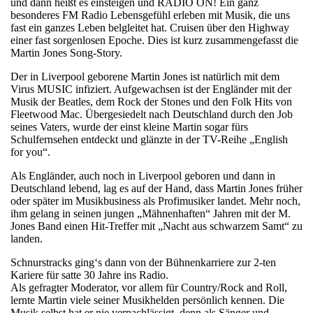
und dann heißt es einsteigen und RADIO ON! Ein ganz
besonderes FM Radio Lebensgefühl erleben mit Musik, die uns
fast ein ganzes Leben belgleitet hat. Cruisen über den Highway
einer fast sorgenlosen Epoche. Dies ist kurz zusammengefasst die
Martin Jones Song-Story.
Der in Liverpool geborene Martin Jones ist natürlich mit dem
Virus MUSIC infiziert. Aufgewachsen ist der Engländer mit der
Musik der Beatles, dem Rock der Stones und den Folk Hits von
Fleetwood Mac. Übergesiedelt nach Deutschland durch den Job
seines Vaters, wurde der einst kleine Martin sogar fürs
Schulfernsehen entdeckt und glänzte in der TV-Reihe „English
for you“.
Als Engländer, auch noch in Liverpool geboren und dann in
Deutschland lebend, lag es auf der Hand, dass Martin Jones früher
oder später im Musikbusiness als Profimusiker landet. Mehr noch,
ihm gelang in seinen jungen „Mähnenhaften“ Jahren mit der M.
Jones Band einen Hit-Treffer mit „Nacht aus schwarzem Samt“ zu
landen.
Schnurstracks ging‘s dann von der Bühnenkarriere zur 2-ten
Kariere für satte 30 Jahre ins Radio.
Als gefragter Moderator, vor allem für Country/Rock and Roll,
lernte Martin viele seiner Musikhelden persönlich kennen. Die
Musik selbst hat er nie vernachlässigt, denn als Sänger und