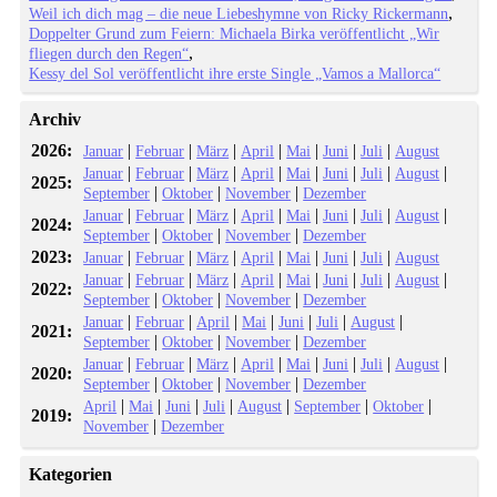
Weil ich dich mag – die neue Liebeshymne von Ricky Rickermann
Doppelter Grund zum Feiern: Michaela Birka veröffentlicht „Wir
fliegen durch den Regen“
Kessy del Sol veröffentlicht ihre erste Single „Vamos a Mallorca“
Archiv
2026:
|
|
|
|
|
|
|
Januar
Februar
März
April
Mai
Juni
Juli
August
|
|
|
|
|
|
|
|
Januar
Februar
März
April
Mai
Juni
Juli
August
2025:
|
|
|
September
Oktober
November
Dezember
|
|
|
|
|
|
|
|
Januar
Februar
März
April
Mai
Juni
Juli
August
2024:
|
|
|
September
Oktober
November
Dezember
2023:
|
|
|
|
|
|
|
Januar
Februar
März
April
Mai
Juni
Juli
August
|
|
|
|
|
|
|
|
Januar
Februar
März
April
Mai
Juni
Juli
August
2022:
|
|
|
September
Oktober
November
Dezember
|
|
|
|
|
|
|
Januar
Februar
April
Mai
Juni
Juli
August
2021:
|
|
|
September
Oktober
November
Dezember
|
|
|
|
|
|
|
|
Januar
Februar
März
April
Mai
Juni
Juli
August
2020:
|
|
|
September
Oktober
November
Dezember
|
|
|
|
|
|
|
April
Mai
Juni
Juli
August
September
Oktober
2019:
|
November
Dezember
Kategorien