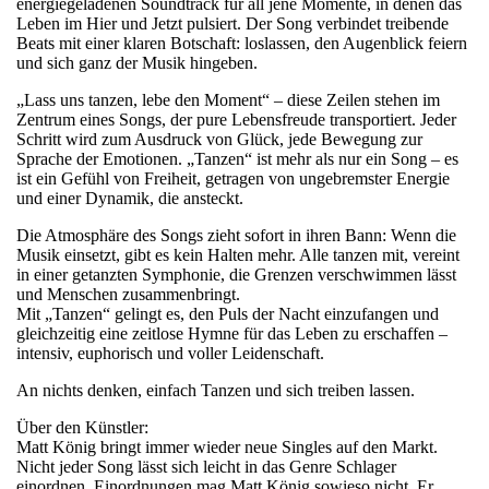
energiegeladenen Soundtrack für all jene Momente, in denen das
Leben im Hier und Jetzt pulsiert. Der Song verbindet treibende
Beats mit einer klaren Botschaft: loslassen, den Augenblick feiern
und sich ganz der Musik hingeben.
„Lass uns tanzen, lebe den Moment“ – diese Zeilen stehen im
Zentrum eines Songs, der pure Lebensfreude transportiert. Jeder
Schritt wird zum Ausdruck von Glück, jede Bewegung zur
Sprache der Emotionen. „Tanzen“ ist mehr als nur ein Song – es
ist ein Gefühl von Freiheit, getragen von ungebremster Energie
und einer Dynamik, die ansteckt.
Die Atmosphäre des Songs zieht sofort in ihren Bann: Wenn die
Musik einsetzt, gibt es kein Halten mehr. Alle tanzen mit, vereint
in einer getanzten Symphonie, die Grenzen verschwimmen lässt
und Menschen zusammenbringt.
Mit „Tanzen“ gelingt es, den Puls der Nacht einzufangen und
gleichzeitig eine zeitlose Hymne für das Leben zu erschaffen –
intensiv, euphorisch und voller Leidenschaft.
An nichts denken, einfach Tanzen und sich treiben lassen.
Über den Künstler:
Matt König bringt immer wieder neue Singles auf den Markt.
Nicht jeder Song lässt sich leicht in das Genre Schlager
einordnen. Einordnungen mag Matt König sowieso nicht. Er