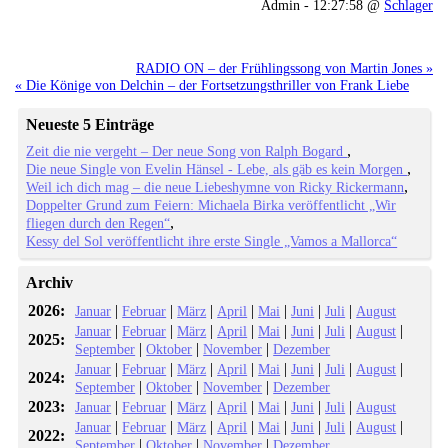
Admin - 12:27:58 @
Schlager
RADIO ON – der Frühlingssong von Martin Jones »
« Die Könige von Delchin – der Fortsetzungsthriller von Frank Liebe
Neueste 5 Einträge
Zeit die nie vergeht – Der neue Song von Ralph Bogard
Die neue Single von Evelin Hänsel - Lebe, als gäb es kein Morgen
Weil ich dich mag – die neue Liebeshymne von Ricky Rickermann
Doppelter Grund zum Feiern: Michaela Birka veröffentlicht „Wir
fliegen durch den Regen“
Kessy del Sol veröffentlicht ihre erste Single „Vamos a Mallorca“
Archiv
2026:
|
|
|
|
|
|
|
Januar
Februar
März
April
Mai
Juni
Juli
August
|
|
|
|
|
|
|
|
Januar
Februar
März
April
Mai
Juni
Juli
August
2025:
|
|
|
September
Oktober
November
Dezember
|
|
|
|
|
|
|
|
Januar
Februar
März
April
Mai
Juni
Juli
August
2024:
|
|
|
September
Oktober
November
Dezember
2023:
|
|
|
|
|
|
|
Januar
Februar
März
April
Mai
Juni
Juli
August
|
|
|
|
|
|
|
|
Januar
Februar
März
April
Mai
Juni
Juli
August
2022:
|
|
|
September
Oktober
November
Dezember