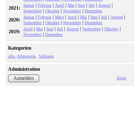
|
|
|
|
|
|
|
Januar
Februar
April
Mai
Juni
Juli
August
2021:
|
|
|
September
Oktober
November
Dezember
|
|
|
|
|
|
|
|
Januar
Februar
März
April
Mai
Juni
Juli
August
2020:
|
|
|
September
Oktober
November
Dezember
|
|
|
|
|
|
|
April
Mai
Juni
Juli
August
September
Oktober
2019:
|
November
Dezember
Kategorien
alle
Allgemein
Schlager
Administration
Atom
Anmelden