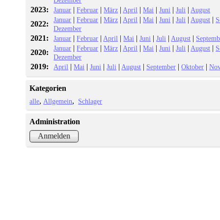
Dezember
2023:
|
|
|
|
|
|
|
Januar
Februar
März
April
Mai
Juni
Juli
August
|
|
|
|
|
|
|
|
Januar
Februar
März
April
Mai
Juni
Juli
August
S
2022:
Dezember
2021:
|
|
|
|
|
|
|
Januar
Februar
April
Mai
Juni
Juli
August
Septemb
|
|
|
|
|
|
|
|
Januar
Februar
März
April
Mai
Juni
Juli
August
S
2020:
Dezember
2019:
|
|
|
|
|
|
|
April
Mai
Juni
Juli
August
September
Oktober
No
Kategorien
alle
Allgemein
Schlager
Administration
Anmelden