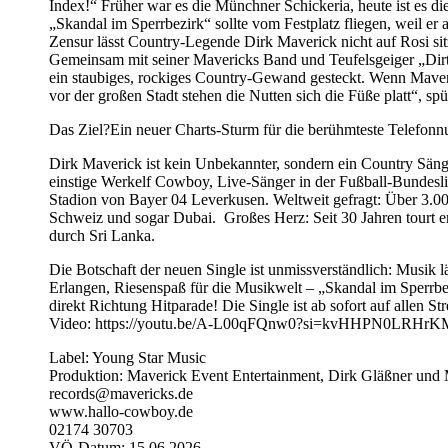
Index!“ Früher war es die Münchner Schickeria, heute ist es d
„Skandal im Sperrbezirk“ sollte vom Festplatz fliegen, weil er
Zensur lässt Country-Legende Dirk Maverick nicht auf Rosi sitze
Gemeinsam mit seiner Mavericks Band und Teufelsgeiger „Dirty
ein staubiges, rockiges Country-Gewand gesteckt. Wenn Maver
vor der großen Stadt stehen die Nutten sich die Füße platt“, sp
Das Ziel?Ein neuer Charts-Sturm für die berühmteste Telefon
Dirk Maverick ist kein Unbekannter, sondern ein Country Sän
einstige Werkelf Cowboy, Live-Sänger in der Fußball-Bundesli
Stadion von Bayer 04 Leverkusen. Weltweit gefragt: Über 3.00
Schweiz und sogar Dubai. Großes Herz: Seit 30 Jahren tourt 
durch Sri Lanka.
Die Botschaft der neuen Single ist unmissverständlich: Musik lä
Erlangen, Riesenspaß für die Musikwelt – „Skandal im Sperrbez
direkt Richtung Hitparade! Die Single ist ab sofort auf allen St
Video: https://youtu.be/A-L00qFQnw0?si=kvHHPN0LRHrK
Label: Young Star Music
Produktion: Maverick Event Entertainment, Dirk Gläßner und 
records@mavericks.de
www.hallo-cowboy.de
02174 30703
VÖ-Datum: 15.06.2026