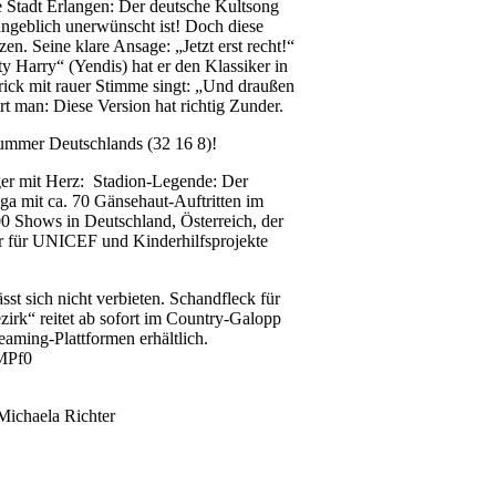
ie Stadt Erlangen: Der deutsche Kultsong
 angeblich unerwünscht ist! Doch diese
n. Seine klare Ansage: „Jetzt erst recht!“
 Harry“ (Yendis) hat er den Klassiker in
ick mit rauer Stimme singt: „Und draußen
ürt man: Diese Version hat richtig Zunder.
nummer Deutschlands (32 16 8)!
ger mit Herz: Stadion-Legende: Der
ga mit ca. 70 Gänsehaut-Auftritten im
0 Shows in Deutschland, Österreich, der
er für UNICEF und Kinderhilfsprojekte
sst sich nicht verbieten. Schandfleck für
irk“ reitet ab sofort im Country-Galopp
reaming-Plattformen erhältlich.
MPf0
Michaela Richter