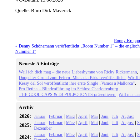
Quelle: Büro Dirk Maverick
Ronny Krappma
« Denny Schönemann veröffentlicht „Room Number 1“ – die englische
Nummer 1“
Neueste 5 Einträge
Weil ich dich mag – die neue Liebeshymne von Ricky Rickermann
Doppelter Grund zum Feiern: Michaela Birka veröffentlicht „Wir fl
Kessy del Sol veröffentlicht ihre erste Single „Vamos a Mallorca“
Pro Retina – Blindenführung im Schloss Charlottenburg
THE COOL CAPS & DJ PULPO JONES präsentieren „Will nur tan
Archiv
2026:
|
|
|
|
|
|
|
Januar
Februar
März
April
Mai
Juni
Juli
August
|
|
|
|
|
|
|
|
Januar
Februar
März
April
Mai
Juni
Juli
August
S
2025:
Dezember
|
|
|
|
|
|
|
|
Januar
Februar
März
April
Mai
Juni
Juli
August
S
2024: