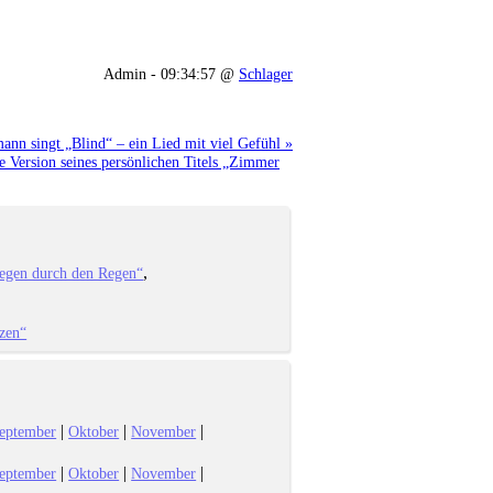
Admin - 09:34:57 @
Schlager
nn singt „Blind“ – ein Lied mit viel Gefühl »
 Version seines persönlichen Titels „Zimmer
iegen durch den Regen“
zen“
|
|
|
eptember
Oktober
November
|
|
|
eptember
Oktober
November