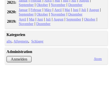
|
|
|
|
|
|
|
Januar
Februar
April
Mai
Juni
Juli
August
2021:
|
|
|
September
Oktober
November
Dezember
|
|
|
|
|
|
|
|
Januar
Februar
März
April
Mai
Juni
Juli
August
2020:
|
|
|
September
Oktober
November
Dezember
|
|
|
|
|
|
|
April
Mai
Juni
Juli
August
September
Oktober
2019:
|
November
Dezember
Kategorien
alle
Allgemein
Schlager
Administration
Atom
Anmelden