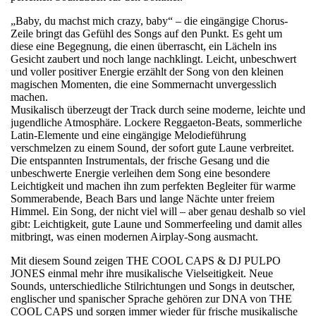
„Baby, du machst mich crazy, baby“ – die eingängige Chorus-
Zeile bringt das Gefühl des Songs auf den Punkt. Es geht um
diese eine Begegnung, die einen überrascht, ein Lächeln ins
Gesicht zaubert und noch lange nachklingt. Leicht, unbeschwert
und voller positiver Energie erzählt der Song von den kleinen
magischen Momenten, die eine Sommernacht unvergesslich
machen.
Musikalisch überzeugt der Track durch seine moderne, leichte und
jugendliche Atmosphäre. Lockere Reggaeton-Beats, sommerliche
Latin-Elemente und eine eingängige Melodieführung
verschmelzen zu einem Sound, der sofort gute Laune verbreitet.
Die entspannten Instrumentals, der frische Gesang und die
unbeschwerte Energie verleihen dem Song eine besondere
Leichtigkeit und machen ihn zum perfekten Begleiter für warme
Sommerabende, Beach Bars und lange Nächte unter freiem
Himmel. Ein Song, der nicht viel will – aber genau deshalb so viel
gibt: Leichtigkeit, gute Laune und Sommerfeeling und damit alles
mitbringt, was einen modernen Airplay-Song ausmacht.
Mit diesem Sound zeigen THE COOL CAPS & DJ PULPO
JONES einmal mehr ihre musikalische Vielseitigkeit. Neue
Sounds, unterschiedliche Stilrichtungen und Songs in deutscher,
englischer und spanischer Sprache gehören zur DNA von THE
COOL CAPS und sorgen immer wieder für frische musikalische