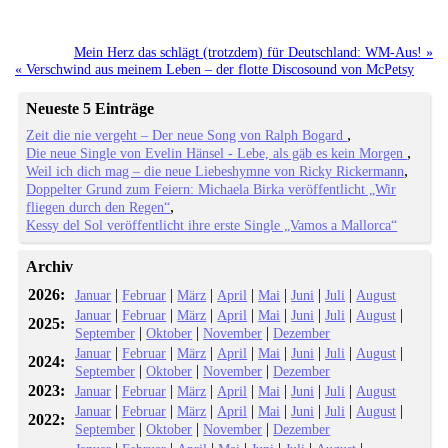
Mein Herz das schlägt (trotzdem) für Deutschland: WM-Aus! »
« Verschwind aus meinem Leben – der flotte Discosound von McPetsy
Neueste 5 Einträge
Zeit die nie vergeht – Der neue Song von Ralph Bogard
Die neue Single von Evelin Hänsel - Lebe, als gäb es kein Morgen
Weil ich dich mag – die neue Liebeshymne von Ricky Rickermann
Doppelter Grund zum Feiern: Michaela Birka veröffentlicht „Wir
fliegen durch den Regen“
Kessy del Sol veröffentlicht ihre erste Single „Vamos a Mallorca“
Archiv
2026:
|
|
|
|
|
|
|
Januar
Februar
März
April
Mai
Juni
Juli
August
|
|
|
|
|
|
|
|
Januar
Februar
März
April
Mai
Juni
Juli
August
2025:
|
|
|
September
Oktober
November
Dezember
|
|
|
|
|
|
|
|
Januar
Februar
März
April
Mai
Juni
Juli
August
2024:
|
|
|
September
Oktober
November
Dezember
2023:
|
|
|
|
|
|
|
Januar
Februar
März
April
Mai
Juni
Juli
August
|
|
|
|
|
|
|
|
Januar
Februar
März
April
Mai
Juni
Juli
August
2022:
|
|
|
September
Oktober
November
Dezember