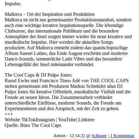
Impulse.
Mallorca – Ort der Inspiration und Produktion
Mallorca ist nicht nur gemeinsamer Produktionsstandort, sondern
auch eine wichtige kreative Inspirationsquelle. Die lebendige
Clubszene, das internationale Publikum und die besondere
Atmosphäre der Insel sorgen immer wieder für neue kreative und
musikalische Impulse. Hier werden die aktuellen Songs
produziert. Auf Mallorca entsteht zudem das spanischsprachige
Album Sunset Latino, das Ende August erscheint und moderne
Dance-Sounds, sommerliche Latin Vibes und das besondere
Lebensgefühl der Insel miteinander verbindet.
The Cool Caps & DJ Pulpo Jones:
Raoul Ewler und Francisco Tineo Adé von THE COOL CAPS
stehen gemeinsam mit Produzent Markus Schnitzler alias DJ
Pulpo Jones für kreative Offenheit, musikalische Vielfalt und die
Freude an neuen Ideen. Die Zusammenarbeit verbindet
unterschiedliche Einflüsse, moderne Sounds, die Freude am
Experimentieren und den Anspruch, mit der Zeit zu gehen.
+++
Website TikTokInstagram | YouTube| Linktree
Quelle: Büro The Cool Caps
Admin - 12:14:22 @
Schlager
|
1 Kommentar