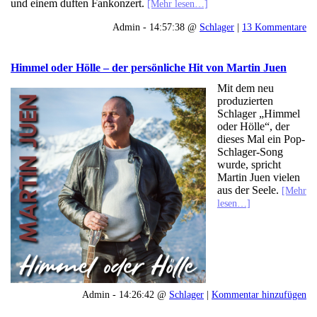
und einem duften Fankonzert.
[Mehr lesen…]
Admin - 14:57:38 @
Schlager
|
13 Kommentare
Himmel oder Hölle – der persönliche Hit von Martin Juen
Mit dem neu
produzierten
Schlager „Himmel
oder Hölle“, der
dieses Mal ein Pop-
Schlager-Song
wurde, spricht
Martin Juen vielen
aus der Seele.
[Mehr
lesen…]
Admin - 14:26:42 @
Schlager
|
Kommentar hinzufügen