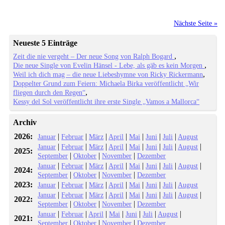
Nächste Seite »
Neueste 5 Einträge
Zeit die nie vergeht – Der neue Song von Ralph Bogard
Die neue Single von Evelin Hänsel - Lebe, als gäb es kein Morgen
Weil ich dich mag – die neue Liebeshymne von Ricky Rickermann
Doppelter Grund zum Feiern: Michaela Birka veröffentlicht „Wir
fliegen durch den Regen“
Kessy del Sol veröffentlicht ihre erste Single „Vamos a Mallorca“
Archiv
2026:
|
|
|
|
|
|
|
Januar
Februar
März
April
Mai
Juni
Juli
August
|
|
|
|
|
|
|
|
Januar
Februar
März
April
Mai
Juni
Juli
August
2025:
|
|
|
September
Oktober
November
Dezember
|
|
|
|
|
|
|
|
Januar
Februar
März
April
Mai
Juni
Juli
August
2024:
|
|
|
September
Oktober
November
Dezember
2023:
|
|
|
|
|
|
|
Januar
Februar
März
April
Mai
Juni
Juli
August
|
|
|
|
|
|
|
|
Januar
Februar
März
April
Mai
Juni
Juli
August
2022:
|
|
|
September
Oktober
November
Dezember
|
|
|
|
|
|
|
Januar
Februar
April
Mai
Juni
Juli
August
2021:
|
|
|
September
Oktober
November
Dezember