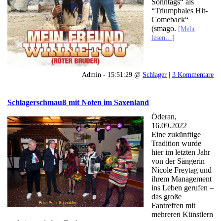
Sonntags“ als
“Triumphales Hit-
Comeback“
(smago.
[Mehr
lesen…]
Admin - 15:51:29 @
Schlager
|
3 Kommentare
Schlagerschmauß mit Noten im Saxenland
Öderan,
16.09.2022
Eine zukünftige
Tradition wurde
hier im letzten Jahr
von der Sängerin
Nicole Freytag und
ihrem Management
ins Leben gerufen –
das große
Fantreffen mit
mehreren Künstlern